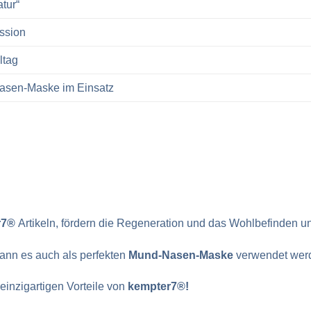
tur“
ssion
ltag
Nasen-Maske im Einsatz
r7®
Artikeln, fördern die Regeneration und das Wohlbefinden u
kann es auch als perfekten
Mund-Nasen-Maske
verwendet werde
einzigartigen Vorteile von
kempter7®
!