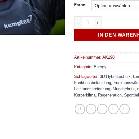
mit
5
von 5,
Farbe
basierend
auf
Energy tube Menge
Kundenbewertungen
IN DEN WAREN
Artikelnummer:
AK190
Kategorie:
Energy
Schlagwörter:
3D Hybridtechnik
,
Ene
Funktionsbekleidung
,
Funktionswäs
Leistungssteigerung
,
Mundschutz
,
Körperklima
,
Regeneration
,
Sportbe