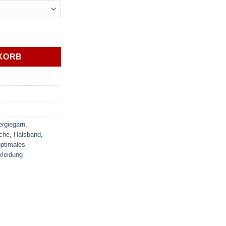
KORB
rgiegarn
,
che
,
Halsband
,
optimales
kleidung