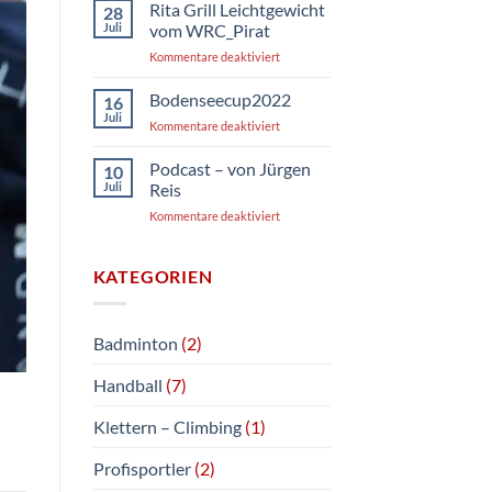
Tag
Rita Grill Leichtgewicht
28
mit
Juli
vom WRC_Pirat
Jürgen
für
Kommentare deaktiviert
Reis
Rita
Grill
Bodenseecup2022
16
Leichtgewicht
Juli
für
Kommentare deaktiviert
vom
Bodenseecup2022
WRC_Pirat
Podcast – von Jürgen
10
Juli
Reis
für
Kommentare deaktiviert
Podcast
–
von
KATEGORIEN
Jürgen
Reis
Badminton
(2)
Handball
(7)
Klettern – Climbing
(1)
Profisportler
(2)