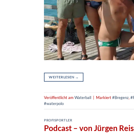
WEITERLESEN
→
Veröffentlicht am
Waterball
|
Markiert
#Bregenz
,
#
#waterpolo
PROFISPORTLER
Podcast – von Jürgen Reis