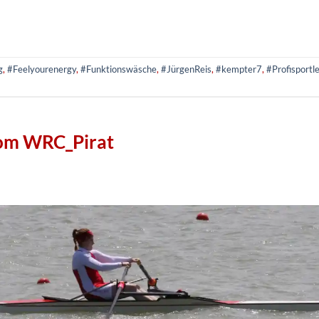
g
,
#Feelyourenergy
,
#Funktionswäsche
,
#JürgenReis
,
#kempter7
,
#Profisportle
 vom WRC_Pirat