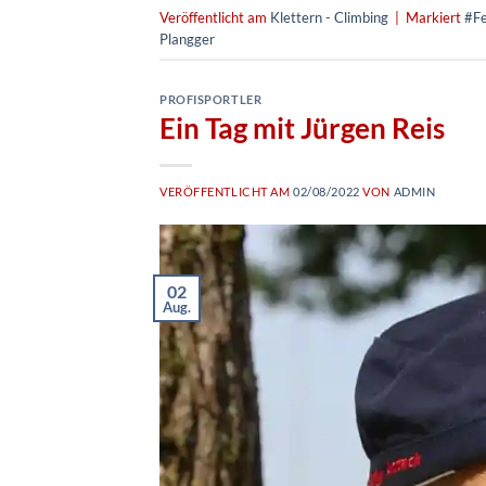
Veröffentlicht am
Klettern - Climbing
|
Markiert
#Fe
Plangger
PROFISPORTLER
Ein Tag mit Jürgen Reis
VERÖFFENTLICHT AM
02/08/2022
VON
ADMIN
02
Aug.