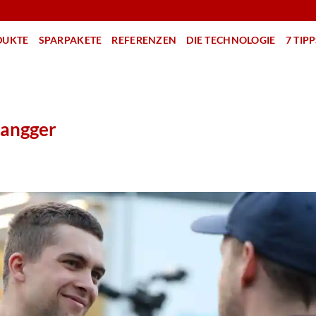
DUKTE
SPARPAKETE
REFERENZEN
DIE TECHNOLOGIE
7 TIP
langger