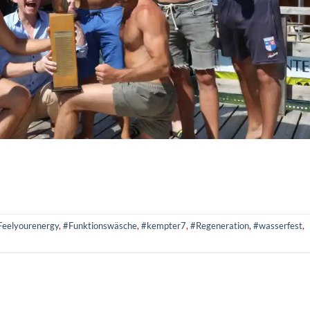
Feelyourenergy
,
#Funktionswäsche
,
#kempter7
,
#Regeneration
,
#wasserfest
,