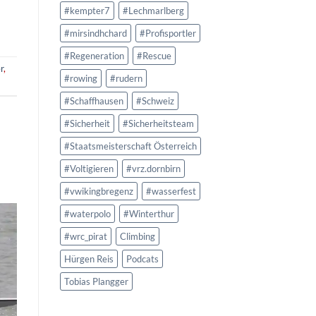
#kempter7
#Lechmarlberg
#mirsindhchard
#Profisportler
#Regeneration
#Rescue
r
,
#rowing
#rudern
#Schaffhausen
#Schweiz
#Sicherheit
#Sicherheitsteam
#Staatsmeisterschaft Österreich
#Voltigieren
#vrz.dornbirn
#vwikingbregenz
#wasserfest
#waterpolo
#Winterthur
#wrc_pirat
Climbing
Hürgen Reis
Podcats
Tobias Plangger