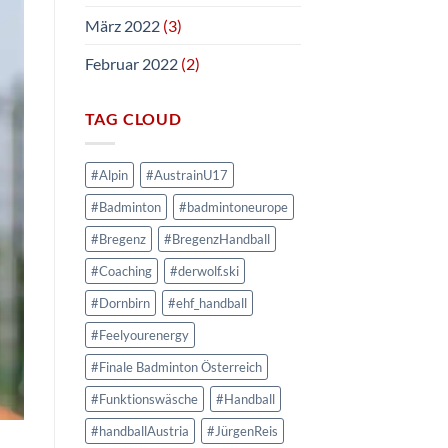
März 2022
(3)
Februar 2022
(2)
TAG CLOUD
#Alpin
#AustrainU17
#Badminton
#badmintoneurope
#Bregenz
#BregenzHandball
#Coaching
#derwolf.ski
#Dornbirn
#ehf_handball
#Feelyourenergy
#Finale Badminton Österreich
#Funktionswäsche
#Handball
#handballAustria
#JürgenReis