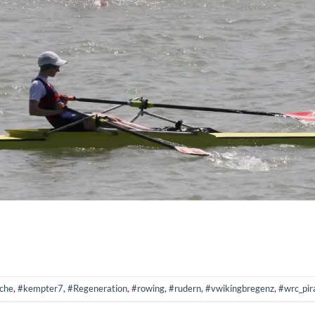
che
,
#kempter7
,
#Regeneration
,
#rowing
,
#rudern
,
#vwikingbregenz
,
#wrc_pir