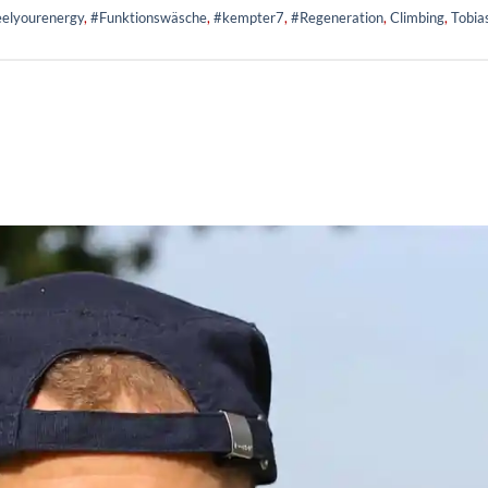
elyourenergy
,
#Funktionswäsche
,
#kempter7
,
#Regeneration
,
Climbing
,
Tobia