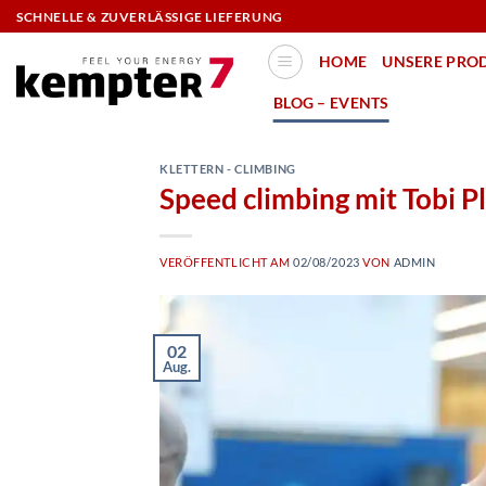
Zum
SCHNELLE & ZUVERLÄSSIGE LIEFERUNG
Inhalt
HOME
UNSERE PRO
springen
BLOG – EVENTS
KLETTERN - CLIMBING
Speed climbing mit Tobi P
VERÖFFENTLICHT AM
02/08/2023
VON
ADMIN
02
Aug.