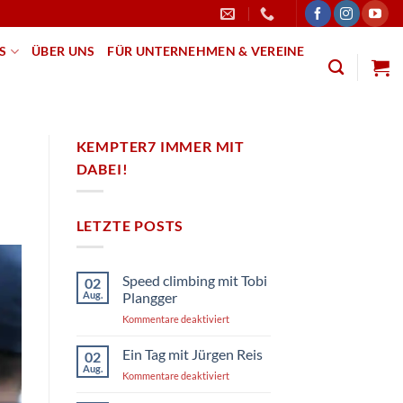
PS
ÜBER UNS
FÜR UNTERNEHMEN & VEREINE
KEMPTER7 IMMER MIT
DABEI!
LETZTE POSTS
Speed climbing mit Tobi
02
Aug.
Plangger
für
Kommentare deaktiviert
Speed
climbing
Ein Tag mit Jürgen Reis
02
mit
Aug.
für
Kommentare deaktiviert
Tobi
Ein
Plangger