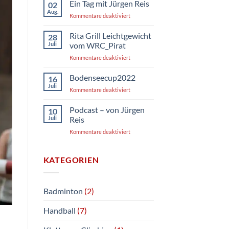
climbing
Ein Tag mit Jürgen Reis
02
mit
Aug.
für
Kommentare deaktiviert
Tobi
Ein
Plangger
Tag
Rita Grill Leichtgewicht
28
mit
Juli
vom WRC_Pirat
Jürgen
für
Kommentare deaktiviert
Reis
Rita
Grill
Bodenseecup2022
16
Leichtgewicht
Juli
für
Kommentare deaktiviert
vom
Bodenseecup2022
WRC_Pirat
Podcast – von Jürgen
10
Juli
Reis
für
Kommentare deaktiviert
Podcast
–
von
KATEGORIEN
Jürgen
Reis
Badminton
(2)
Handball
(7)