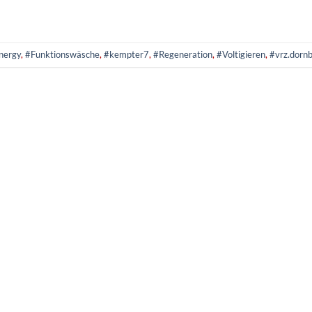
nergy
,
#Funktionswäsche
,
#kempter7
,
#Regeneration
,
#Voltigieren
,
#vrz.dornb