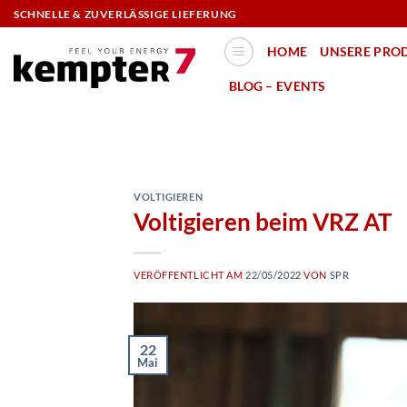
Zum
SCHNELLE & ZUVERLÄSSIGE LIEFERUNG
Inhalt
HOME
UNSERE PRO
springen
BLOG – EVENTS
VOLTIGIEREN
Voltigieren beim VRZ AT
VERÖFFENTLICHT AM
22/05/2022
VON
SPR
22
Mai