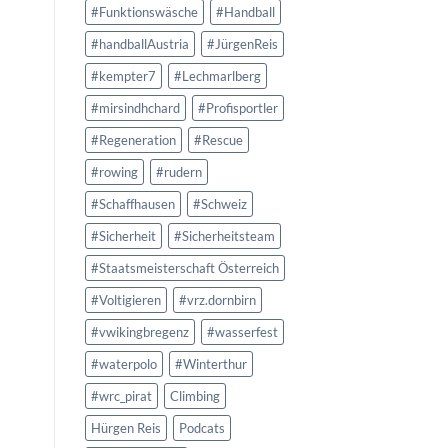
#Funktionswäsche
#Handball
#handballAustria
#JürgenReis
#kempter7
#Lechmarlberg
#mirsindhchard
#Profisportler
#Regeneration
#Rescue
#rowing
#rudern
#Schaffhausen
#Schweiz
#Sicherheit
#Sicherheitsteam
#Staatsmeisterschaft Österreich
#Voltigieren
#vrz.dornbirn
#vwikingbregenz
#wasserfest
#waterpolo
#Winterthur
#wrc_pirat
Climbing
Hürgen Reis
Podcats