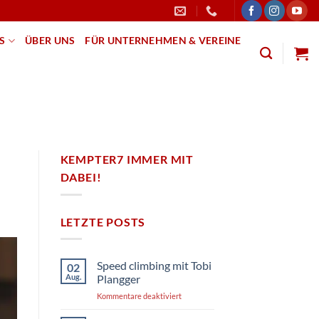
PS
ÜBER UNS
FÜR UNTERNEHMEN & VEREINE
KEMPTER7 IMMER MIT
DABEI!
LETZTE POSTS
Speed climbing mit Tobi
02
Aug.
Plangger
für
Kommentare deaktiviert
Speed