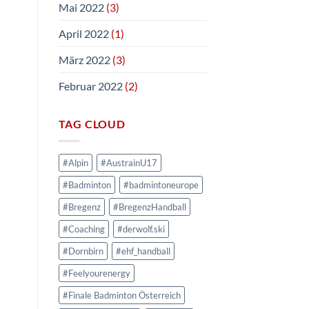
Mai 2022
(3)
April 2022
(1)
März 2022
(3)
Februar 2022
(2)
TAG CLOUD
#Alpin
#AustrainU17
#Badminton
#badmintoneurope
#Bregenz
#BregenzHandball
#Coaching
#derwolf.ski
#Dornbirn
#ehf_handball
#Feelyourenergy
#Finale Badminton Österreich