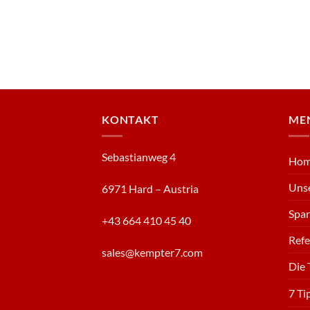
KONTAKT
ME
Sebastianweg 4
Ho
Uns
6971 Hard – Austria
Spa
+43 664 410 45 40
Ref
sales@kempter7.com
Die 
7 Ti