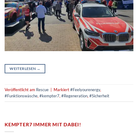
WEITERLESEN
→
Veröffentlicht am
Rescue
|
Markiert
#Feelyourenergy
,
#Funktionswäsche
,
#kempter7
,
#Regeneration
,
#Sicherheit
KEMPTER7 IMMER MIT DABEI!