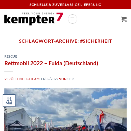
Zum
SCHNELLE & ZUVERLÄSSIGE LIEFERUNG
Inhalt
springen
SCHLAGWORT-ARCHIVE:
#SICHERHEIT
RESCUE
Rettmobil 2022 – Fulda (Deutschland)
VERÖFFENTLICHT AM
11/05/2022
VON
SPR
11
Mai