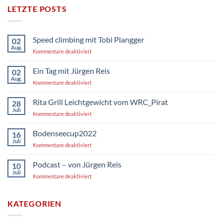
LETZTE POSTS
Speed climbing mit Tobi Plangger
02
Aug.
für
Kommentare deaktiviert
Speed
climbing
Ein Tag mit Jürgen Reis
02
mit
Aug.
für
Kommentare deaktiviert
Tobi
Ein
Plangger
Tag
Rita Grill Leichtgewicht vom WRC_Pirat
28
mit
Juli
für
Kommentare deaktiviert
Jürgen
Rita
Reis
Grill
Bodenseecup2022
16
Leichtgewicht
Juli
für
Kommentare deaktiviert
vom
Bodenseecup2022
WRC_Pirat
Podcast – von Jürgen Reis
10
Juli
für
Kommentare deaktiviert
Podcast
–
von
KATEGORIEN
Jürgen
Reis