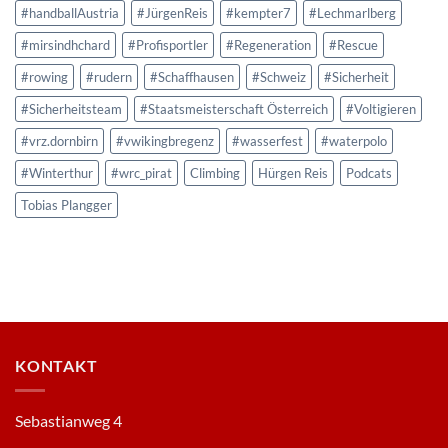
#handballAustria
#JürgenReis
#kempter7
#Lechmarlberg
#mirsindhchard
#Profisportler
#Regeneration
#Rescue
#rowing
#rudern
#Schaffhausen
#Schweiz
#Sicherheit
#Sicherheitsteam
#Staatsmeisterschaft Österreich
#Voltigieren
#vrz.dornbirn
#vwikingbregenz
#wasserfest
#waterpolo
#Winterthur
#wrc_pirat
Climbing
Hürgen Reis
Podcats
Tobias Plangger
KONTAKT
Sebastianweg 4