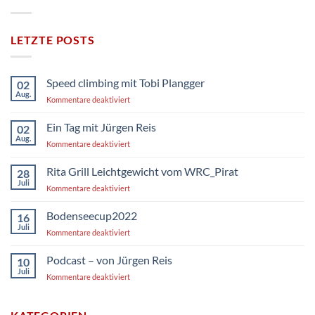
LETZTE POSTS
Speed climbing mit Tobi Plangger
02
Aug.
für
Kommentare deaktiviert
Speed
climbing
Ein Tag mit Jürgen Reis
02
mit
Aug.
für
Kommentare deaktiviert
Tobi
Ein
Plangger
Tag
Rita Grill Leichtgewicht vom WRC_Pirat
28
mit
Juli
für
Kommentare deaktiviert
Jürgen
Rita
Reis
Grill
Bodenseecup2022
16
Leichtgewicht
Juli
für
Kommentare deaktiviert
vom
Bodenseecup2022
WRC_Pirat
Podcast – von Jürgen Reis
10
Juli
für
Kommentare deaktiviert
Podcast
–
von