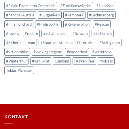
#Finale Badminton Österreich
#Funktionswäsche
#Handball
#handballAustria
#JürgenReis
#kempter7
#Lechmarlberg
#mirsindhchard
#Profisportler
#Regeneration
#Rescue
#rowing
#rudern
#Schaffhausen
#Schweiz
#Sicherheit
#Sicherheitsteam
#Staatsmeisterschaft Österreich
#Voltigieren
#vrz.dornbirn
#vwikingbregenz
#wasserfest
#waterpolo
#Winterthur
#wrc_pirat
Climbing
Hürgen Reis
Podcats
Tobias Plangger
KONTAKT