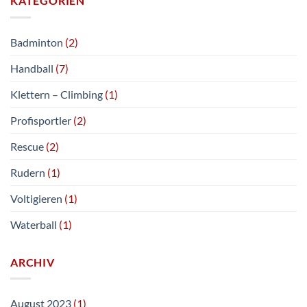
KATEGORIEN
Jürgen
Reis
Badminton
(2)
Handball
(7)
Klettern – Climbing
(1)
Profisportler
(2)
Rescue
(2)
Rudern
(1)
Voltigieren
(1)
Waterball
(1)
ARCHIV
August 2023
(1)